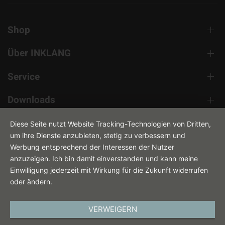
Shop
Über INKLANG
Service
Downloads
Kontakt
Diese Seite nutzt Website Tracking-Technologien von Dritten,
um ihre Dienste anzubieten, stetig zu verbessern und
Werbung entsprechend der Interessen der Nutzer
anzuzeigen. Ich bin damit einverstanden und kann meine
Einwilligung jederzeit mit Wirkung für die Zukunft widerrufen
oder ändern.
VERWEIGERN
DEUTSCH