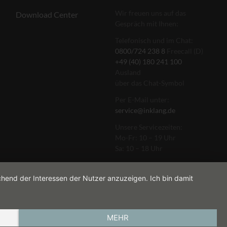
Wir freuen uns auf das
Download Center
Gespräch mit Ihnen:
Telefonisch und im Chat:
0800/724 238 8
Freecall (D)
+49 (40) 180 241 100
Ausland
über das Chat-Symbol
Per E-Mail unter:
service@inklang.de
Unsere Servicezeiten:
Mo-Fr: 10 – 19 Uhr
Sa: 10 – 18 Uhr
chend der Interessen der Nutzer anzuzeigen. Ich bin damit
MEHR