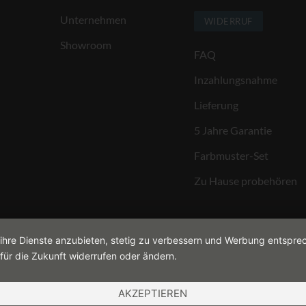
Unternehmen
WIDERRUF
Showroom
FAQ
Inzahlungsnahme
Lieferung
5 Jahre Garantie
Farbmuster-Set
Zu Hause probehören
 ihre Dienste anzubieten, stetig zu verbessern und Werbung entspre
für die Zukunft widerrufen oder ändern.
AKZEPTIEREN
COOKIES