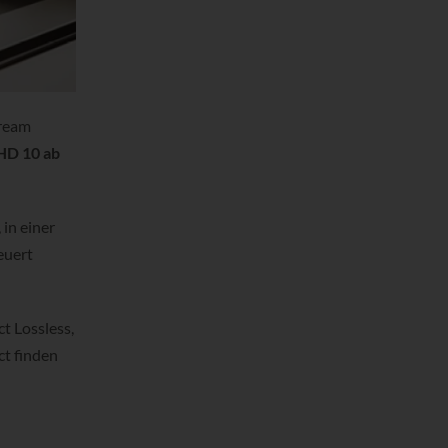
tream
HD 10 ab
in einer
euert
ct Lossless,
t finden