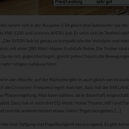
io nimmt sich in der Ausgabe 2/24 gleich drei Subwoofer vor die 
s XW-1200 und unseren AYERS Sub. Er setzt sich im Testfeld na
 „Der AYERS Sub ist genau so kompakt wie der Velodyne und mac
ssis mit einer 280-Watt-Hypex-Endstufe Beine. Die Treiber sind 
Da sie sich gegenüberliegen, gleicht jedes Chassis die Bewegunge
m sehr ruhigen Gehäuse führt.
l in den Woofer, auf der Rückseite gibt es auch gleich viel einzuste
uch die Crossover-Frequenz regelt man hier, dazu hat der INKLANG
lose Phasenregelung. Man kann wählen, ob er dauerhaft eingeschalte
altet. Dazu hat er noch drei EQ-Modi: Home Theater, HiFi und Fla
et und die anderen beiden etwas (mehr) Pegel dazugeben. […]
Größe sind Tiefgang und Pegelfestigkeit herausragend. Es gibt kei