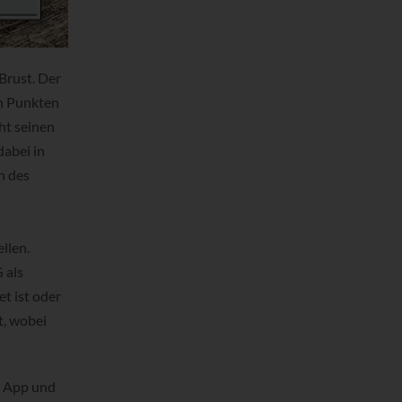
Brust. Der
ch Punkten
ht seinen
dabei in
n des
llen.
 als
t ist oder
t, wobei
ne App und