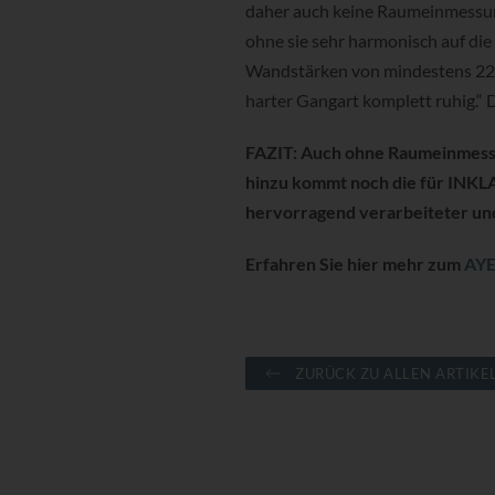
daher auch keine Raumeinmessung.
ohne sie sehr harmonisch auf di
Wandstärken von mindestens 22 Mi
harter Gangart komplett ruhig.“ 
FAZIT: Auch ohne Raumeinmessu
hinzu kommt noch die für INKLA
hervorragend verarbeiteter und
Erfahren Sie hier mehr zum
AYE
ZURÜCK ZU ALLEN ARTIKE