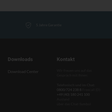
5 Jahre Garantie
Downloads
Kontakt
Wir freuen uns auf das
Download Center
Gespräch mit Ihnen:
Telefonisch und im Chat:
0800/724 238 8
Freecall (D)
+49 (40) 180 241 100
Ausland
über das Chat-Symbol