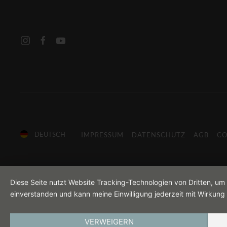
DEUTSCH
IMPRESSUM
DATENSCHUTZ
AGB
CO
Diese Seite nutzt Website Tracking-Technologien von Dritten, um
einverstanden und kann meine Einwilligung jederzeit mit Wirkung 
VERWEIGERN