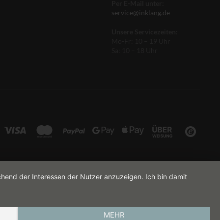
Per E-Mail unter:
service@inklang.de
Unsere Servicezeiten:
Mo-Fr: 10 – 19 Uhr
Sa: 10 – 18 Uhr
chend der Interessen der Nutzer anzuzeigen. Ich bin damit
MEHR