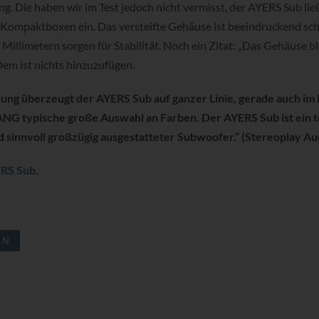
 Die haben wir im Test jedoch nicht vermisst, der AYERS Sub lie
e Kompaktboxen ein. Das versteifte Gehäuse ist beeindruckend sc
llimetern sorgen für Stabilität. Noch ein Zitat: „Das Gehäuse bl
Dem ist nichts hinzuzufügen.
ng überzeugt der AYERS Sub auf ganzer Linie, gerade auch im 
NG typische große Auswahl an Farben. Der AYERS Sub ist ein to
 sinnvoll großzügig ausgestatteter Subwoofer.“ (Stereoplay Au
RS Sub
.
LN