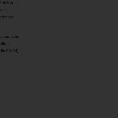
ß sich auch
hwer,
eibt bei
Labor. Und
ller,
dio 02/24)