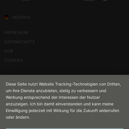
DEUTSCH
IMPRESSUM
DATENSCHUTZ
AGB
COOKIES
Diese Seite nutzt Website Tracking-Technologien von Dritten,
um ihre Dienste anzubieten, stetig zu verbessern und
Werbung entsprechend der Interessen der Nutzer
anzuzeigen. Ich bin damit einverstanden und kann meine
Einwilligung jederzeit mit Wirkung für die Zukunft widerrufen
oder ändern.