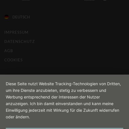
DEUTSCH
IMPRESSUM
DATENSCHUTZ
AGB
COOKIES
Diese Seite nutzt Website Tracking-Technologien von Dritten,
um ihre Dienste anzubieten, stetig zu verbessern und
Werbung entsprechend der Interessen der Nutzer
anzuzeigen. Ich bin damit einverstanden und kann meine
Einwilligung jederzeit mit Wirkung für die Zukunft widerrufen
oder ändern.