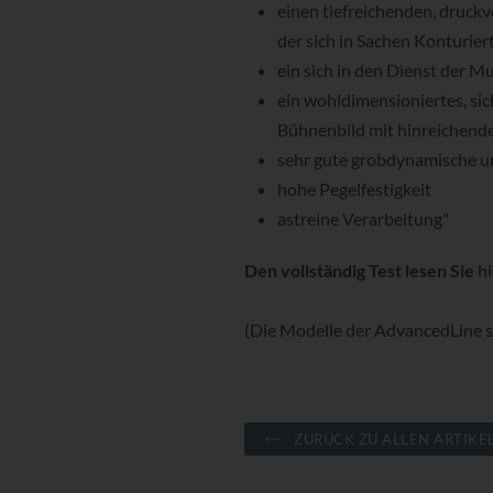
einen tiefreichenden, druckv
der sich in Sachen Konturie
ein sich in den Dienst der 
ein wohldimensioniertes, si
Bühnenbild mit hinreichend
sehr gute grobdynamische u
hohe Pegelfestigkeit
astreine Verarbeitung"
Den vollständig Test lesen Sie
hi
(Die Modelle der AdvancedLine s
ZURÜCK ZU ALLEN ARTIKE