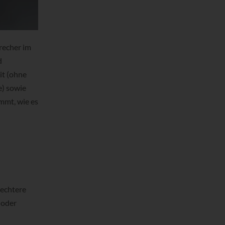
precher im
d
it (ohne
e) sowie
immt, wie es
lechtere
 oder