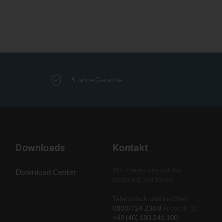
5 Jahre Garantie
Downloads
Kontakt
Wir freuen uns auf das
Download Center
Gespräch mit Ihnen:
Telefonisch und im Chat:
0800/724 238 8
Freecall (D)
+49 (40) 180 241 100