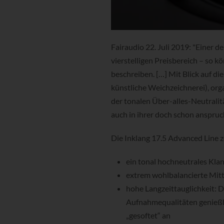
Fairaudio 22. Juli 2019: "Einer d
vierstelligen Preisbereich – so 
beschreiben. […] Mit Blick auf di
künstliche Weichzeichnerei), or
der tonalen Über-alles-Neutralitä
auch in ihrer doch schon anspruchsv
Die Inklang 17.5 Advanced Line z
ein tonal hochneutrales Klan
extrem wohlbalancierte Mitt
hohe Langzeittauglichkeit: D
Aufnahmequalitäten genießb
„gesoftet“ an