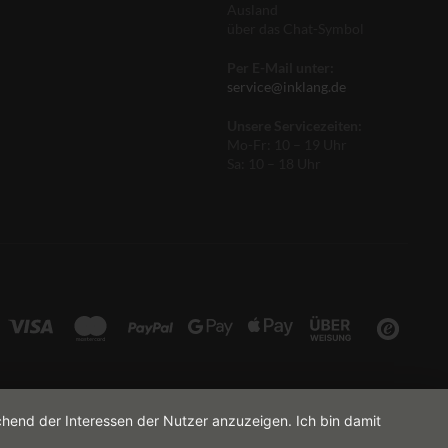
Ausland
über das Chat-Symbol
Per E-Mail unter:
service@inklang.de
Unsere Servicezeiten:
Mo-Fr: 10 – 19 Uhr
Sa: 10 – 18 Uhr
chend der Interessen der Nutzer anzuzeigen. Ich bin damit