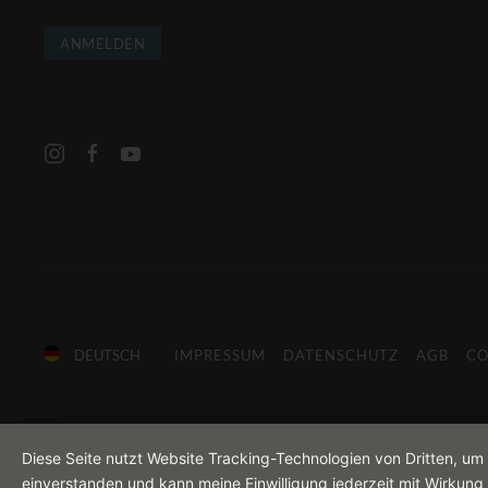
ANMELDEN
DEUTSCH
IMPRESSUM
DATENSCHUTZ
AGB
CO
Diese Seite nutzt Website Tracking-Technologien von Dritten, um
einverstanden und kann meine Einwilligung jederzeit mit Wirkung 