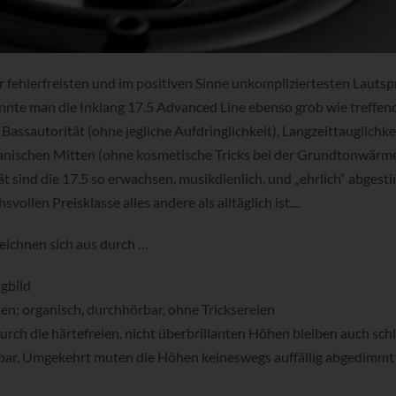
er fehlerfreisten und im positiven Sinne unkompliziertesten Lauts
könnte man die Inklang 17.5 Advanced Line ebenso grob wie treffen
e Bassautorität (ohne jegliche Aufdringlichkeit), Langzeittauglichke
ganischen Mitten (ohne kosmetische Tricks bei der Grundtonwärm
t sind die 17.5 so erwachsen, musikdienlich, und „ehrlich“ abgest
ollen Preisklasse alles andere als alltäglich ist....
eichnen sich aus durch …
gbild
en: organisch, durchhörbar, ohne Tricksereien
urch die härtefreien, nicht überbrillanten Höhen bleiben auch sch
ar. Umgekehrt muten die Höhen keineswegs auffällig abgedimmt