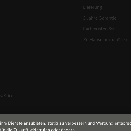
Lieferung
5 Jahre Garantie
Farbmuster-Set
Zu Hause probehören
OKIES
 ihre Dienste anzubieten, stetig zu verbessern und Werbung entspre
für die Zukunft widerrufen oder ändern.