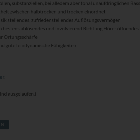
ollen, substanziellen, bei alledem aber tonal unaufdringlichen Bas
rtheit zwischen halbtrocken und trocken einordnet
Musik stellendes, zufriedenstellendes Auflösungsvermögen
ch bestens ablösendes und involvierend Richtung Hörer öffnendes
er Ortungsschärfe
nd gute feindynamische Fähigkeiten
er
.
ind ausgelaufen.)
LN