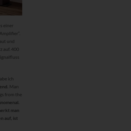
s einer
Amplifier“.
aut und
z auf. 400
ignalfluss
abe ich
end.
Man
gs from the
änomenal.
 merkt man
 auf, ist