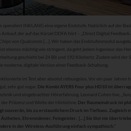
 spendiert INKLANG eine eigene Endstufe. Natürlich auf der Basi
n Ankauf, der auf das Kürzel DDFA hört – „Direct Digital Feedback 
e Chips von Qualcomm […]. Wir haben das Endstufenmodul ausgeb
ist ebenso mächtig wie stringent, da geht jedem Ingenieur das Her
arbeitung geschieht bei 24 Bit und 192 Kilohertz. Zudem wird der S
e moderne, digitale Version einer Feedback-Schaltung.
ktionierte im Test aber absolut reibungslos. Vor ein paar Jahren h
t, sehr gut sogar.
Die Kombi AYERS Four plus HD10 ist überrag
 Technik und eingebrachter Hörerfahrung. Leonard Cohen live, „Son
in der Präsenz und Weite der Hörbühne.
Der Raumeindruck ist ph
ingt souverän, bis zu erstaunlichem Druck im Tiefbass. Zugleich
Ästheten, Ehrenmänner, Feingeister. […] Sie löst nie übertrieben
ndere in der Wireless-Ausführung einfach sympathisch."