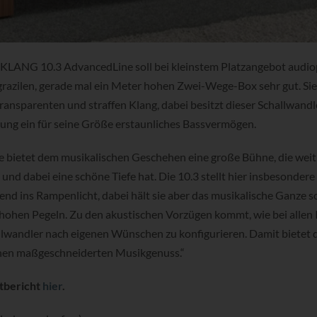
NKLANG 10.3 AdvancedLine soll bei kleinstem Platzangebot audio
 grazilen, gerade mal ein Meter hohen Zwei-Wege-Box sehr gut. Sie 
ransparenten und straffen Klang, dabei besitzt dieser Schallwandl
ng ein für seine Größe erstaunliches Bassvermögen.
bietet dem musikalischen Geschehen eine große Bühne, die weit 
 und dabei eine schöne Tiefe hat. Die 10.3 stellt hier insbesonder
nd ins Rampenlicht, dabei hält sie aber das musikalische Ganze 
u hohen Pegeln. Zu den akustischen Vorzügen kommt, wie bei all
llwandler nach eigenen Wünschen zu konfigurieren. Damit bietet 
en maßgeschneiderten Musikgenuss.“
stbericht
hier
.