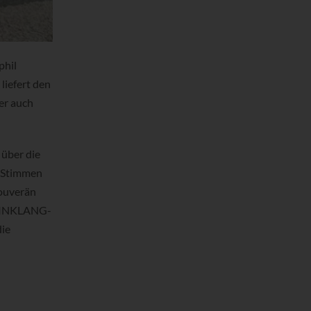
phil
liefert den
er auch
über die
e Stimmen
souverän
en INKLANG-
die