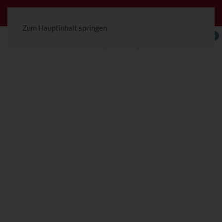
Jetzt konfigurierbar! Die Ceterra 70R.
Zum Hauptinhalt springen
0