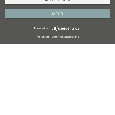
MEHR
Powered by
Impressum
|
Datenschutzerklärung
High End Sound.
Customized.
Willkommen in einer Welt, in der High End Sound und Design
nahtlos verschmelzen! Bestimmen Sie selbst, wie Ihre
Musikleidenschaft Ihr Zuhause bereichert. Dank unseres