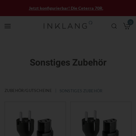
Jetzt konfigurierbar! Die Ceterra 70R.
0
M
Sonstiges Zubehör
ZUBEHÖR/GUTSCHEINE
SONSTIGES ZUBEHÖR