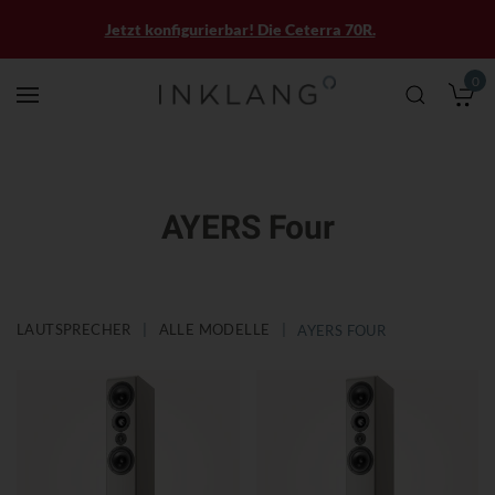
Jetzt konfigurierbar! Die Ceterra 70R.
0
M
AYERS Four
LAUTSPRECHER
ALLE MODELLE
AYERS FOUR