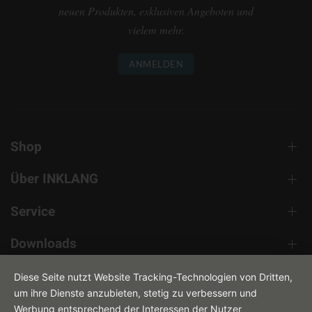
neuen Produkten, exklusiven Angeboten und
vielem mehr.
ANMELDEN
Shop
Über INKLANG
Service
Downloads
Kontakt
Diese Seite nutzt Website Tracking-Technologien von Dritten,
um ihre Dienste anzubieten, stetig zu verbessern und
Werbung entsprechend der Interessen der Nutzer