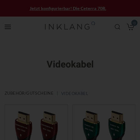
Jetzt konfigurierbar! Die Ceterra 70R.
0
M
Videokabel
ZUBEHÖR/GUTSCHEINE
VIDEOKABEL