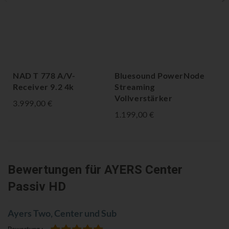
NAD T 778 A/V-
Bluesound PowerNode
AY
Receiver 9.2 4k
Streaming
ab
Vollverstärker
3.999,00 €
1.199,00 €
Bewertungen
für AYERS Center
Passiv HD
Ayers Two, Center und Sub