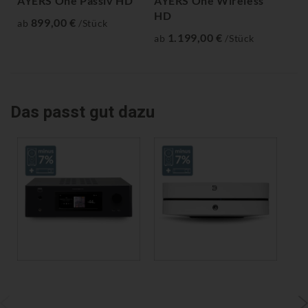
AYERS One Passiv HD
AYERS One Wireless
AY
HD
H
899,00 €
ab
/Stück
1.199,00 €
ab
/Stück
ab
Das passt gut dazu