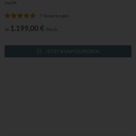
macht.
7
Bewertungen
Bewertung:
100
100
% of
1.199,00 €
ab
/Stück
JETZT KONFIGURIEREN