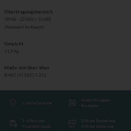
Übertragungsbereich
38 Hz - 32 kHz (-10 dB)
(Realwert im Raum)
Gewicht
11,9 kg
Maße mm über alles
B 487 | H 162 | T 311
Gratis 30-tägige
5 Jahre Garantie
Rückgabe
3–4 Wochen
50% bei Bestellung,
Produktionszeit
50% bei Lieferung