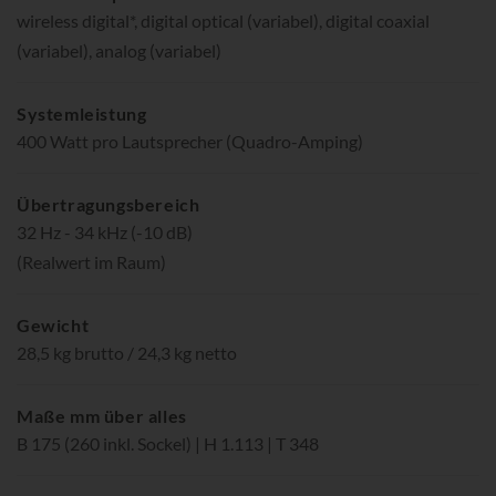
wireless digital*, digital optical (variabel), digital coaxial
(variabel), analog (variabel)
Systemleistung
400 Watt pro Lautsprecher (Quadro-Amping)
Übertragungsbereich
32 Hz - 34 kHz (-10 dB)
(Realwert im Raum)
Gewicht
28,5 kg brutto / 24,3 kg netto
Maße mm über alles
B 175 (260 inkl. Sockel) | H 1.113 | T 348