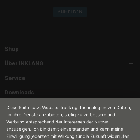
ANMELDEN
Shop
Über INKLANG
Service
Downloads
Kontakt
Diese Seite nutzt Website Tracking-Technologien von Dritten,
um ihre Dienste anzubieten, stetig zu verbessern und
Werbung entsprechend der Interessen der Nutzer
anzuzeigen. Ich bin damit einverstanden und kann meine
Einwilligung jederzeit mit Wirkung für die Zukunft widerrufen