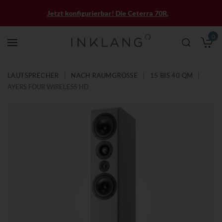
Jetzt konfigurierbar! Die Ceterra 70R.
0
M
LAUTSPRECHER
NACH RAUMGRÖSSE
15 BIS 40 QM
AYERS FOUR WIRELESS HD
Zum
Zum
Ende
Anfang
der
der
Bildergalerie
Bildergalerie
springen
springen