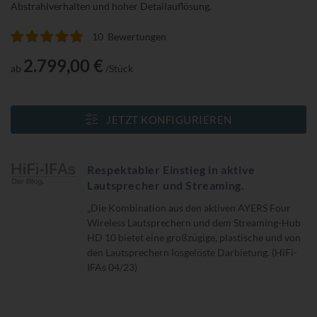
Abstrahlverhalten und hoher Detailauflösung.
10
Bewertungen
Bewertung:
100
100
% of
2.799,00 €
ab
/Stück
JETZT KONFIGURIEREN
Respektabler Einstieg in aktive
Lautsprecher und Streaming.
„Die Kombination aus den aktiven AYERS Four
Wireless Lautsprechern und dem Streaming-Hub
HD 10 bietet eine großzügige, plastische und von
den Lautsprechern losgelöste Darbietung. (HiFi-
IFAs 04/23)