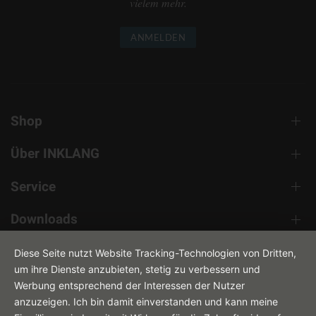
vielem mehr.
ANMELDEN
Shop
Über INKLANG
Service
Downloads
Kontakt
Diese Seite nutzt Website Tracking-Technologien von Dritten,
um ihre Dienste anzubieten, stetig zu verbessern und
Werbung entsprechend der Interessen der Nutzer
anzuzeigen. Ich bin damit einverstanden und kann meine