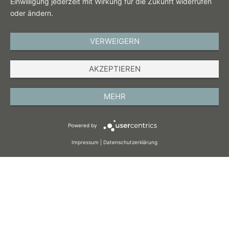
Einwilligung jederzeit mit Wirkung für die Zukunft widerrufen
oder ändern.
VERWEIGERN
DEUTSCH
AKZEPTIEREN
IMPRESSUM
DATENSCHUTZ
MEHR
AGB
Powered by
COOKIES
Impressum
|
Datenschutzerklärung