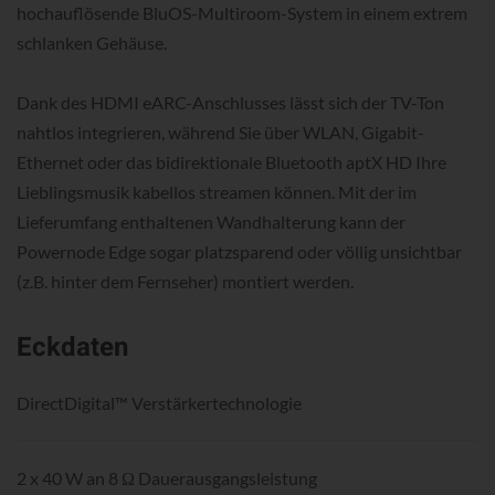
hochauflösende BluOS-Multiroom-System in einem extrem
schlanken Gehäuse.
Dank des HDMI eARC-Anschlusses lässt sich der TV-Ton
nahtlos integrieren, während Sie über WLAN, Gigabit-
Ethernet oder das bidirektionale Bluetooth aptX HD Ihre
Lieblingsmusik kabellos streamen können. Mit der im
Lieferumfang enthaltenen Wandhalterung kann der
Powernode Edge sogar platzsparend oder völlig unsichtbar
(z.B. hinter dem Fernseher) montiert werden.
Eckdaten
DirectDigital™ Verstärkertechnologie
2 x 40 W an 8 Ω Dauerausgangsleistung