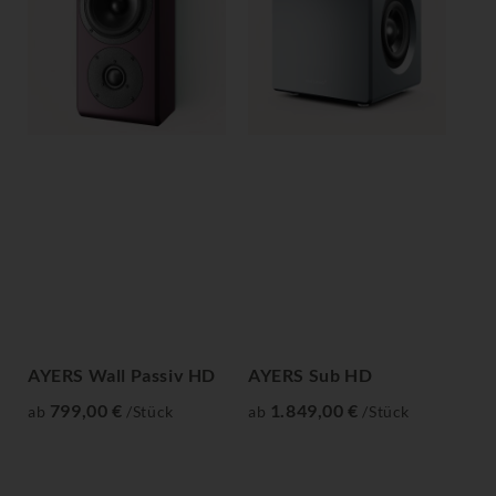
AYERS Wall Passiv HD
AYERS Sub HD
AY
799,00 €
1.849,00 €
ab
/Stück
ab
/Stück
ab