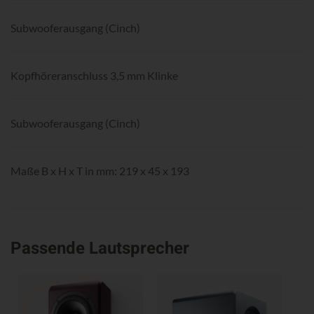
Subwooferausgang (Cinch)
Kopfhöreranschluss 3,5 mm Klinke
Subwooferausgang (Cinch)
Maße B x H x T in mm: 219 x 45 x 193
Passende Lautsprecher