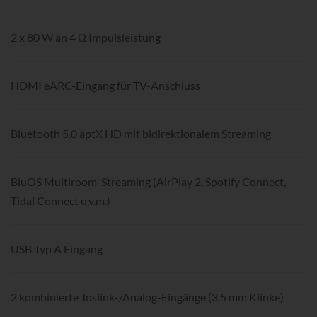
2 x 80 W an 4 Ω Impulsleistung
HDMI eARC-Eingang für TV-Anschluss
Bluetooth 5.0 aptX HD mit bidirektionalem Streaming
BluOS Multiroom-Streaming (AirPlay 2, Spotify Connect,
Tidal Connect u.v.m.)
USB Typ A Eingang
2 kombinierte Toslink-/Analog-Eingänge (3,5 mm Klinke)