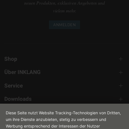
neuen Produkten, exklusiven Angeboten und
vielem mehr.
ANMELDEN
Shop
Über INKLANG
Service
Downloads
Kontakt
Diese Seite nutzt Website Tracking-Technologien von Dritten,
um ihre Dienste anzubieten, stetig zu verbessern und
Werbung entsprechend der Interessen der Nutzer