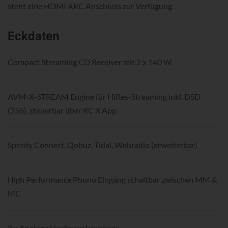
steht eine HDMI ARC Anschluss zur Verfügung.
Eckdaten
Compact Streaming CD Receiver mit 2 x 140 W
AVM-X-STREAM Engine für HiRes-Streaming inkl. DSD
(256), steuerbar über RC X App
Spotify Connect, Qobuz, Tidal, Webradio (erweiterbar)
High Performance Phono Eingang schaltbar zwischen MM &
MC
2 x Analoge Hochpegeleingänge