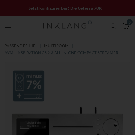
Jetzt konfigurierbar! Die Ceterra 70R.
0
M
PASSENDES HIFI
MULTIROOM
AVM - INSPIRATION CS 2.3 ALL-IN-ONE COMPACT STREAMER
Zum
Zum
Ende
Anfang
der
der
Bildergalerie
Bildergalerie
springen
springen