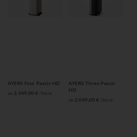
AYERS Four Passiv HD
AYERS Three Passiv
AY
HD
2.349,00 €
ab
/Stück
ab
2.049,00 €
ab
/Stück