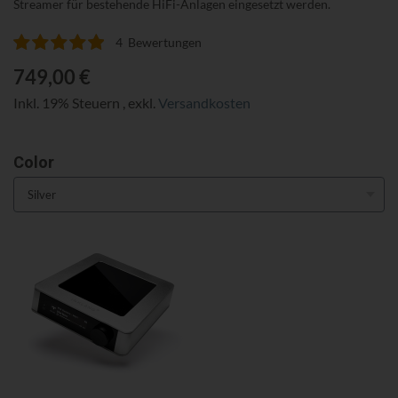
Streamer für bestehende HiFi-Anlagen eingesetzt werden.
4
Bewertungen
Bewertung:
100
100
% of
749,00 €
Inkl. 19% Steuern
,
exkl.
Versandkosten
Color