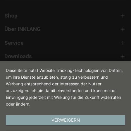
Shop
Über INKLANG
Service
Downloads
Kontakt
Diese Seite nutzt Website Tracking-Technologien von Dritten,
um ihre Dienste anzubieten, stetig zu verbessern und
Werbung entsprechend der Interessen der Nutzer
anzuzeigen. Ich bin damit einverstanden und kann meine
Einwilligung jederzeit mit Wirkung für die Zukunft widerrufen
oder ändern.
VERWEIGERN
DEUTSCH