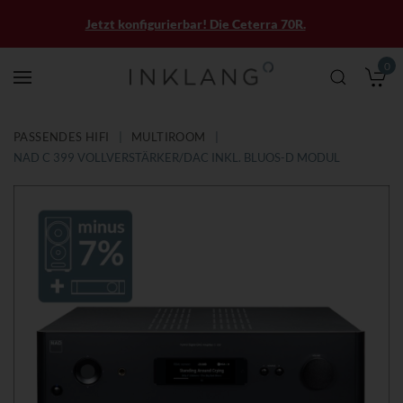
Jetzt konfigurierbar! Die Ceterra 70R.
0
M
PASSENDES HIFI
MULTIROOM
NAD C 399 VOLLVERSTÄRKER/DAC INKL. BLUOS-D MODUL
Zum
Zum
Ende
Anfang
der
der
Bildergalerie
Bildergalerie
springen
springen