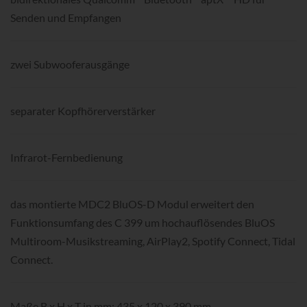
Senden und Empfangen
zwei Subwooferausgänge
separater Kopfhörerverstärker
Infrarot-Fernbedienung
das montierte MDC2 BluOS-D Modul erweitert den
Funktionsumfang des C 399 um hochauflösendes BluOS
Multiroom-Musikstreaming, AirPlay2, Spotify Connect, Tidal
Connect­­­.
Maße B x H x T in mm: 435 x 120 x 390 mm