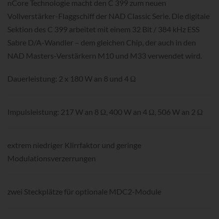
nCore Technologie macht den C 399 zum neuen
Vollverstärker-Flaggschiff der NAD Classic Serie. Die digitale
Sektion des C 399 arbeitet mit einem 32 Bit / 384 kHz ESS
Sabre D/A-Wandler – dem gleichen Chip, der auch in den
NAD Masters-Verstärkern M10 und M33 verwendet wird.
Dauerleistung: 2 x 180 W an 8 und 4 Ω
Impulsleistung: 217 W an 8 Ω, 400 W an 4 Ω, 506 W an 2 Ω
extrem niedriger Klirrfaktor und geringe
Modulationsverzerrungen
zwei Steckplätze für optionale MDC2-Module