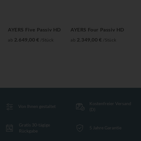
AYERS Five Passiv HD
AYERS Four Passiv HD
AY
H
2.649,00 €
2.349,00 €
ab
/Stück
ab
/Stück
ab
Kostenfreier Versand
Von Ihnen gestaltet
(D)
Gratis 30-tägige
5 Jahre Garantie
Rückgabe