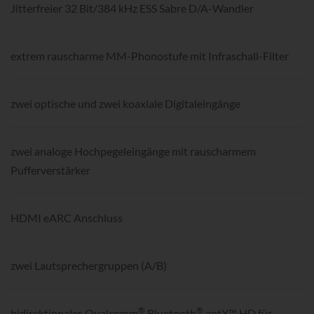
Jitterfreier 32 Bit/384 kHz ESS Sabre D/A-Wandler
extrem rauscharme MM-Phonostufe mit Infraschall-Filter
zwei optische und zwei koaxiale Digitaleingänge
zwei analoge Hochpegeleingänge mit rauscharmem
Pufferverstärker
HDMI eARC Anschluss
zwei Lautsprechergruppen (A/B)
®
®
bidirektionales Qualcomm
Bluetooth
aptX™ HD für