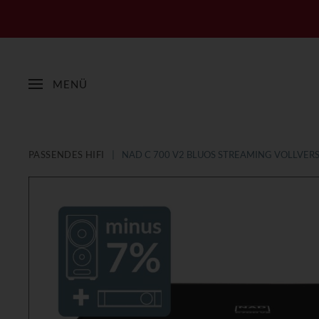
MENÜ
PASSENDES HIFI
NAD C 700 V2 BLUOS STREAMING VOLLVER
Zum
Zum
Ende
Anfang
der
der
Bildergalerie
Bildergalerie
springen
springen