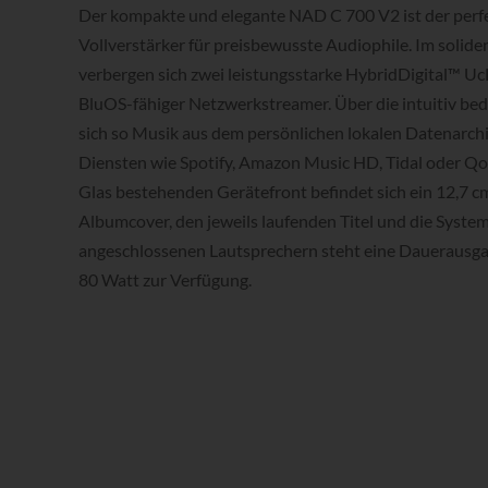
Der kompakte und elegante NAD C 700 V2 ist der perf
Vollverstärker für preisbewusste Audiophile. Im soli
verbergen sich zwei leistungsstarke HybridDigital™ U
BluOS-fähiger Netzwerkstreamer. Über die intuitiv be
sich so Musik aus dem persönlichen lokalen Datenarch
Diensten wie Spotify, Amazon Music HD, Tidal oder Qo
Glas bestehenden Gerätefront befindet sich ein 12,7 c
Albumcover, den jeweils laufenden Titel und die Syste
angeschlossenen Lautsprechern steht eine Dauerausgan
80 Watt zur Verfügung.