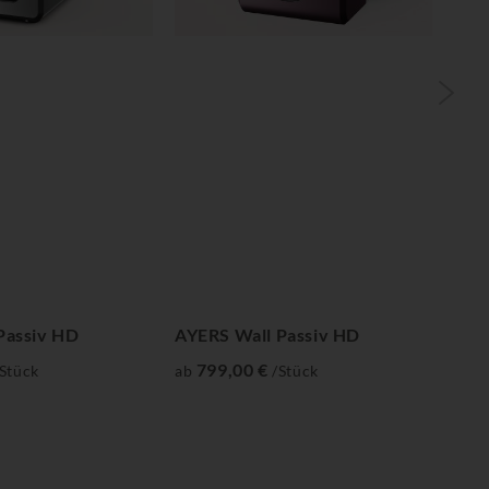
Passiv HD
AYERS Wall Passiv HD
Blu
Str
799,00 €
Stück
ab
/Stück
749