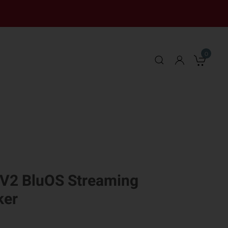
0
Mei
V2 BluOS Streaming
ker