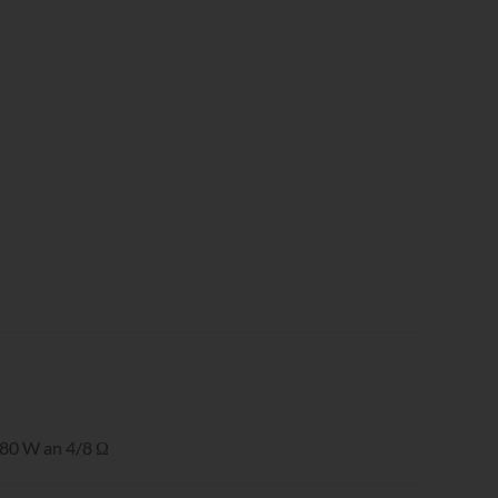
 80 W an 4/8 Ω