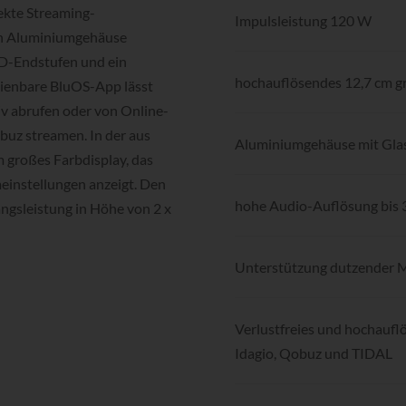
ekte Streaming-
Impulsleistung 120 W
den Aluminiumgehäuse
cD-Endstufen und ein
hochauflösendes 12,7 cm g
dienbare BluOS-App lässt
iv abrufen oder von Online-
buz streamen. In der aus
Aluminiumgehäuse mit Gla
m großes Farbdisplay, das
meinstellungen anzeigt. Den
hohe Audio-Auflösung bis 
gsleistung in Höhe von 2 x
Unterstützung dutzender 
Verlustfreies und hochaufl
Idagio, Qobuz und TIDAL