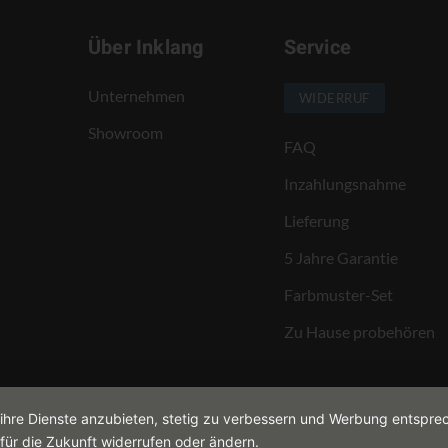
Über Inklang
Service
Unternehmen
WIDERRUF
Showroom
FAQ
Inzahlungsnahme
Lieferung
5 Jahre Garantie
Farbmuster-Set
Zu Hause probehören
 ihre Dienste anzubieten, stetig zu verbessern und Werbung entspre
für die Zukunft widerrufen oder ändern.