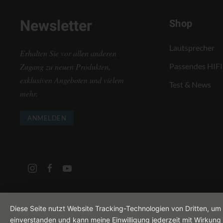
Newsletter
Shop
Lautsprecher
Erhalten Sie vor allen anderen
Zugang zu neuen Produkten,
Passendes HIFI
exklusiven Angeboten und vielem
Test & News
mehr.
ANMELDEN
Diese Seite nutzt Website Tracking-Technologien von Dritten, um
einverstanden und kann meine Einwilligung jederzeit mit Wirkung 