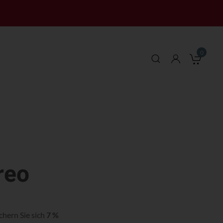
0
Mei
reo
chern Sie sich
7 %