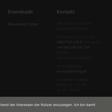
Downloads
Kontakt
Wir freuen uns auf das
Download Center
Gespräch mit Ihnen:
Telefonisch und im Chat:
0800/724 238 8
Freecall (D)
+49 (40) 180 241 100
Ausland
über das Chat-Symbol
Per E-Mail unter:
service@inklang.de
Unsere Servicezeiten:
Mo-Fr: 10 – 19 Uhr
Sa: 10 – 18 Uhr
chend der Interessen der Nutzer anzuzeigen. Ich bin damit