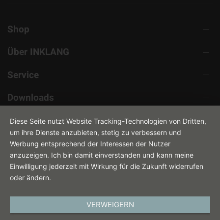
Shop
Über INKLANG
Service
Downloads
Kontakt
Diese Seite nutzt Website Tracking-Technologien von Dritten,
um ihre Dienste anzubieten, stetig zu verbessern und
Werbung entsprechend der Interessen der Nutzer
anzuzeigen. Ich bin damit einverstanden und kann meine
Einwilligung jederzeit mit Wirkung für die Zukunft widerrufen
oder ändern.
VERWEIGERN
DEUTSCH