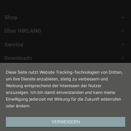
Shop
Über INKLANG
Service
Downloads
Kontakt
Diese Seite nutzt Website Tracking-Technologien von Dritten,
um ihre Dienste anzubieten, stetig zu verbessern und
Werbung entsprechend der Interessen der Nutzer
anzuzeigen. Ich bin damit einverstanden und kann meine
Einwilligung jederzeit mit Wirkung für die Zukunft widerrufen
oder ändern.
VERWEIGERN
DEUTSCH