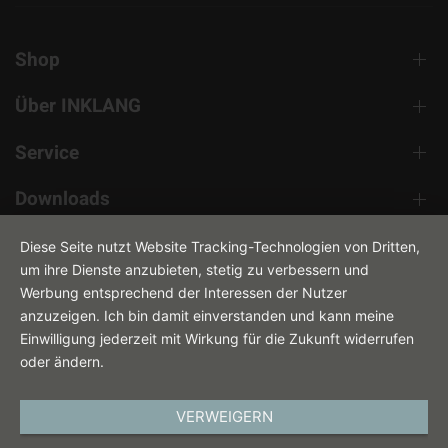
Shop
Über INKLANG
Service
Downloads
Kontakt
Diese Seite nutzt Website Tracking-Technologien von Dritten,
um ihre Dienste anzubieten, stetig zu verbessern und
Werbung entsprechend der Interessen der Nutzer
anzuzeigen. Ich bin damit einverstanden und kann meine
Einwilligung jederzeit mit Wirkung für die Zukunft widerrufen
oder ändern.
VERWEIGERN
DEUTSCH