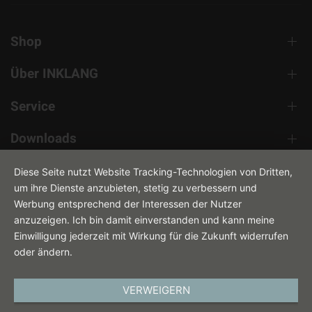
Shop
Über INKLANG
Service
Downloads
Kontakt
Diese Seite nutzt Website Tracking-Technologien von Dritten,
um ihre Dienste anzubieten, stetig zu verbessern und
Werbung entsprechend der Interessen der Nutzer
anzuzeigen. Ich bin damit einverstanden und kann meine
Einwilligung jederzeit mit Wirkung für die Zukunft widerrufen
oder ändern.
VERWEIGERN
DEUTSCH