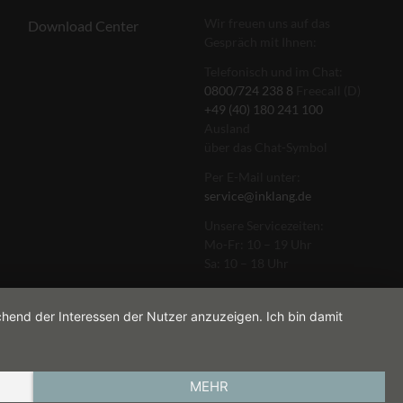
Wir freuen uns auf das
Download Center
Gespräch mit Ihnen:
Telefonisch und im Chat:
0800/724 238 8
Freecall (D)
+49 (40) 180 241 100
Ausland
über das Chat-Symbol
Per E-Mail unter:
service@inklang.de
Unsere Servicezeiten:
Mo-Fr: 10 – 19 Uhr
Sa: 10 – 18 Uhr
chend der Interessen der Nutzer anzuzeigen. Ich bin damit
MEHR