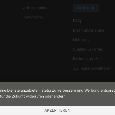
Unternehmen
WIDERRUF
Showroom
FAQ
Inzahlungsnahme
Lieferung
5 Jahre Garantie
Farbmuster-Set
Zu Hause probehören
 ihre Dienste anzubieten, stetig zu verbessern und Werbung entspre
für die Zukunft widerrufen oder ändern.
AKZEPTIEREN
COOKIES