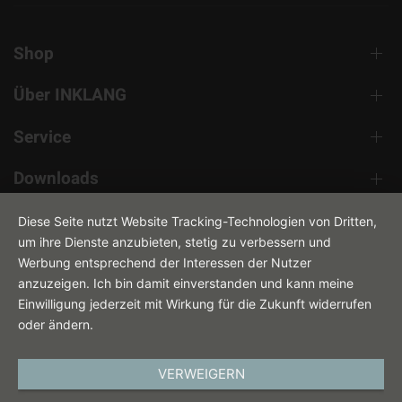
Shop
Über INKLANG
Service
Downloads
Kontakt
Diese Seite nutzt Website Tracking-Technologien von Dritten,
um ihre Dienste anzubieten, stetig zu verbessern und
Werbung entsprechend der Interessen der Nutzer
anzuzeigen. Ich bin damit einverstanden und kann meine
Einwilligung jederzeit mit Wirkung für die Zukunft widerrufen
oder ändern.
VERWEIGERN
DEUTSCH