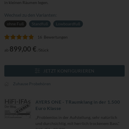
in kleinen Räumen legen.
Wechsel zu den Varianten:
ohne Fuß
Standfuß
Lowboardfuß
16
Bewertungen
Bewertung:
99
100
% of
899,00 €
ab
/Stück
JETZT KONFIGURIEREN
Zuhause Probehören
AYERS ONE - TRaumklang in der 1.500
Euro Klasse
„Problemlos in der Aufstellung, sehr natürlich
und durchsichtig, mit herrlich trockenem Bass.“