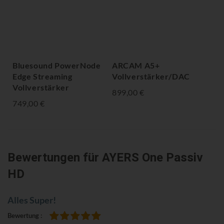
Bluesound PowerNode
ARCAM A5+
Bl
Edge Streaming
Vollverstärker/DAC
St
Vollverstärker
Vol
899,00 €
749,00 €
1.1
Bewertungen
für AYERS One Passiv
HD
Alles Super!
Bewertung