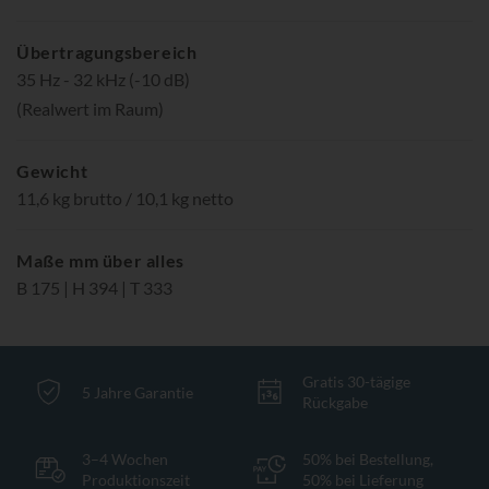
Übertragungsbereich
35 Hz - 32 kHz (-10 dB)
(Realwert im Raum)
Gewicht
11,6 kg brutto / 10,1 kg netto
Maße mm über alles
B 175 | H 394 | T 333
Gratis 30-tägige
5 Jahre Garantie
Rückgabe
3–4 Wochen
50% bei Bestellung,
Produktionszeit
50% bei Lieferung