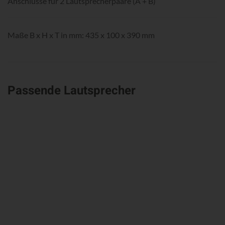
Anschlüsse für 2 Lautsprecherpaare (A + B)
Maße B x H x T in mm: 435 x 100 x 390 mm
Passende Lautsprecher