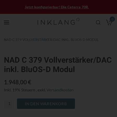
Jetzt konfigurierbar! Die Ceterra 70R.
0
M
NAD C 379 VOLLVERSTÄRKER/DAC INKL. BLUOS-D MODUL
Zum
Zum
NAD C 379 Vollverstärker/DAC
Ende
Anfang
der
der
inkl. BluOS-D Modul
Bildergalerie
Bildergalerie
springen
springen
1.948,00 €
Inkl. 19% Steuern
,
exkl.
Versandkosten
IN DEN WARENKORB