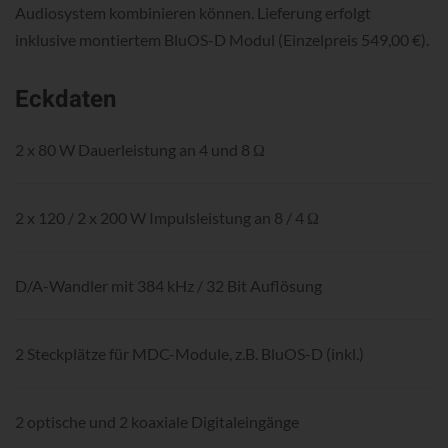
Audiosystem kombinieren können. Lieferung erfolgt
inklusive montiertem BluOS-D Modul (Einzelpreis 549,00 €).
Eckdaten
2 x 80 W Dauerleistung an 4 und 8 Ω
2 x 120 / 2 x 200 W Impulsleistung an 8 / 4 Ω
D/A-Wandler mit 384 kHz / 32 Bit Auflösung
2 Steckplätze für MDC-Module, z.B. BluOS-D (inkl.)
2 optische und 2 koaxiale Digitaleingänge