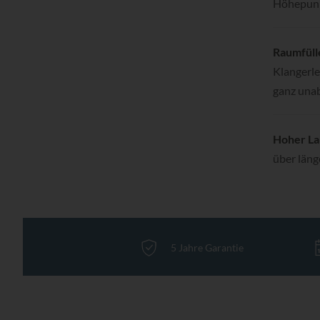
Höhepunkt
Raumfüll
Klangerle
ganz unab
Hoher La
über läng
5 Jahre Garantie