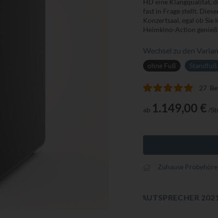
HD eine Klangqualität, d
fast in Frage stellt. Die
Konzertsaal, egal ob Sie
Heimkino-Action genieß
Wechsel zu den Varian
ohne Fuß
Standfuß
27
Be
Bewertung:
100
100
% of
1.149,00 €
ab
/St
Zuhause Probehöre
 LAUTSPRECHER 2021 – DIE