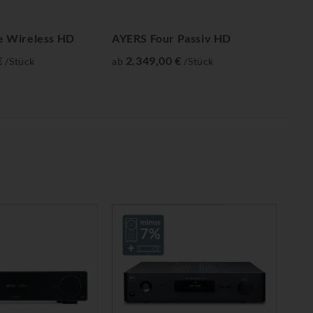
e Wireless HD
AYERS Four Passiv HD
AYE
€
2.349,00 €
2
/Stück
ab
/Stück
ab