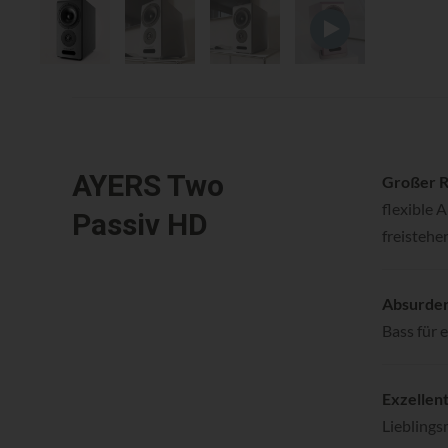
Das Zwei-Wege-System
verdient vollkommen z
(Like Hifi 12/21)
AYERS Two
Großer R
flexible 
Passiv HD
freistehe
Absurder
Bass für 
Exzellent
Lieblings