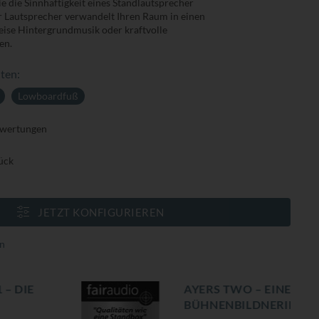
ie die Sinnhaftigkeit eines Standlautsprecher
ser Lautsprecher verwandelt Ihren Raum in einen
 leise Hintergrundmusik oder kraftvolle
en.
ten:
Lowboardfuß
wertungen
ück
JETZT KONFIGURIEREN
n
AYERS TWO – EINE GANZ FAMOSE
BÜHNENBILDNERIN