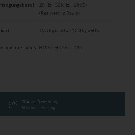
rtragungsberei
28 Hz - 32 kHz (-10 dB)
(Realwert im Raum)
icht
15.5 kg brutto / 13,8 kg netto
e mm über alles
B 205 | H 426 | T 415
50% bei Bestellung,
50% bei Lieferung