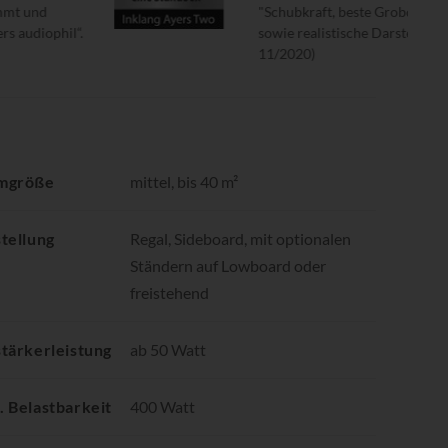
Schubkraft, beste Grobdynamik, tiefen und konturierten Bass
owie realistische Darstellung großer Schallquellen." (Fairaudio
1/2020)
mgröße
mittel, bis 40 m²
tellung
Regal, Sideboard, mit optionalen
Ständern auf Lowboard oder
freistehend
tärkerleistung
ab 50 Watt
 Belastbarkeit
400 Watt