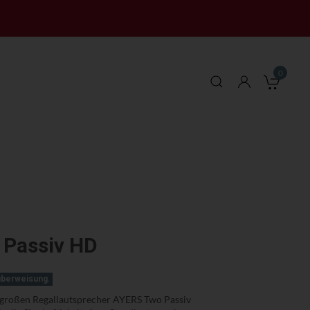
0
Mei
 Passiv HD
küberweisung.
 großen Regallautsprecher AYERS Two Passiv