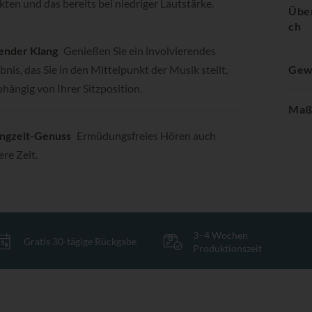
en und das bereits bei niedriger Lautstärke.
Übe
ch
ender Klang
Genießen Sie ein involvierendes
bnis, das Sie in den Mittelpunkt der Musik stellt,
Gew
hängig von Ihrer Sitzposition.
Maß
ngzeit-Genuss
Ermüdungsfreies Hören auch
ere Zeit.
3–4 Wochen
Gratis 30-tägige Rückgabe
Produktionszeit