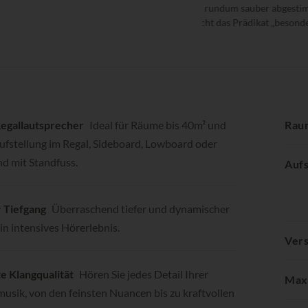
 ist rundum sauber abgestimmt und
"
urecht das Prädikat „besonders audiophil“.
s
1
egallautsprecher
Ideal für Räume bis 40m² und
Rau
Aufstellung im Regal, Sideboard, Lowboard oder
nd mit Standfuss.
Aufs
 Tiefgang
Überraschend tiefer und dynamischer
ein intensives Hörerlebnis.
Vers
e Klangqualität
Hören Sie jedes Detail Ihrer
Max.
musik, von den feinsten Nuancen bis zu kraftvollen