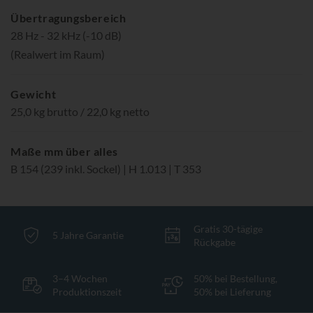
Übertragungsbereich
28 Hz - 32 kHz (-10 dB)
(Realwert im Raum)
Gewicht
25,0 kg brutto / 22,0 kg netto
Maße mm über alles
B 154 (239 inkl. Sockel) | H 1.013 | T 353
Gratis 30-tägige
5 Jahre Garantie
Rückgabe
3–4 Wochen
50% bei Bestellung,
Produktionszeit
50% bei Lieferung