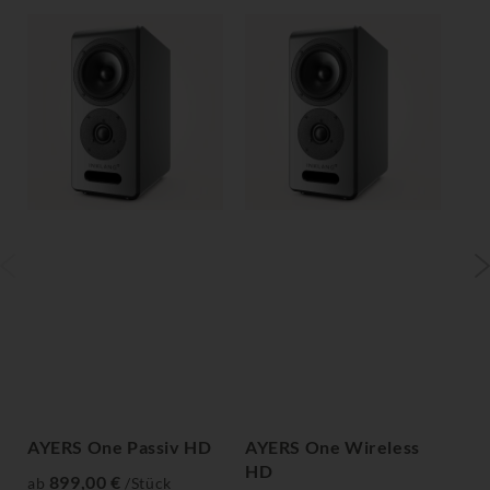
AYERS One Passiv HD
AYERS One Wireless
AY
HD
H
899,00 €
ab
/Stück