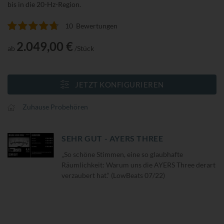
bis in die 20-Hz-Region.
10
Bewertungen
Bewertung:
96
100
% of
2.049,00 €
ab
/Stück
JETZT KONFIGURIEREN
Zuhause Probehören
SEHR GUT - AYERS THREE
„So schöne Stimmen, eine so glaubhafte
Räumlichkeit: Warum uns die AYERS Three derart
verzaubert hat.“ (LowBeats 07/22)