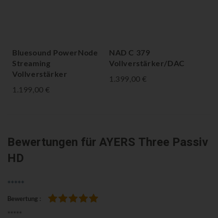
Bluesound PowerNode
NAD C 379
AR
Streaming
Vollverstärker/DAC
Vo
Vollverstärker
1.399,00 €
1.3
1.199,00 €
Bewertungen
für AYERS Three Passiv
HD
*****
Bewertung
100%
*****