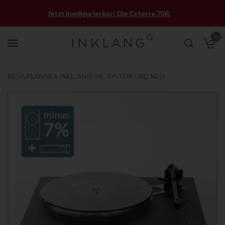
Jetzt konfigurierbar! Die Ceterra 70R.
0
M
REGA PLANAR 6 INKL. ANIA MC-SYSTEM UND NEO
Zum
Zum
Ende
Anfang
der
der
Bildergalerie
Bildergalerie
springen
springen