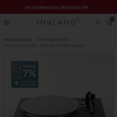
Jetzt konfigurierbar! Die Ceterra 70R.
0
M
PASSENDES HIFI
PLATTENSPIELER
REGA PLANAR 6 INKL. ANIA MC-SYSTEM UND NEO
Zum
Zum
Ende
Anfang
der
der
Bildergalerie
Bildergalerie
springen
springen